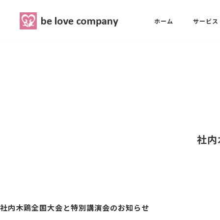
belove.co.jp
ホーム
サービス
ホーム
SNS広報担当養成講座
西 良旺子
サービス
SNS広報担当養成講座
SNS広報
三國 彩華
社内
MG研修
ブランディングPRパッケージ
スタッフ紹介
社内木鶏全国大会と特別講演会のお知らせ
最新ブログ