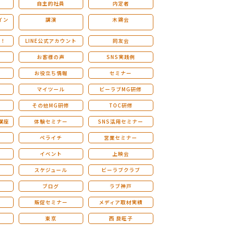
自主的社員
内定者
イン
講演
木鶏会
も！
LINE公式アカウント
同友会
お客様の声
SNS実践例
お役立ち情報
セミナー
マイツール
ビーラブMG研修
その他MG研修
TOC研修
講座
体験セミナー
SNS活用セミナー
ペライチ
営業セミナー
ー
イベント
上映会
スケジュール
ビーラブクラブ
せ
ブログ
ラブ神戸
販促セミナー
メディア取材実績
東京
西 良旺子