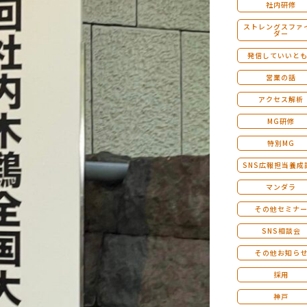
社内研修
ストレングスファ
ダー
発信していいと
営業の話
アクセス解析
MG研修
特別MG
SNS広報担当養成
マンダラ
その他セミナ
SNS相談会
その他お知ら
採用
神戸