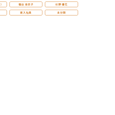
こ）
福谷 佳衣子
杉野 優花
新入社員
未分類