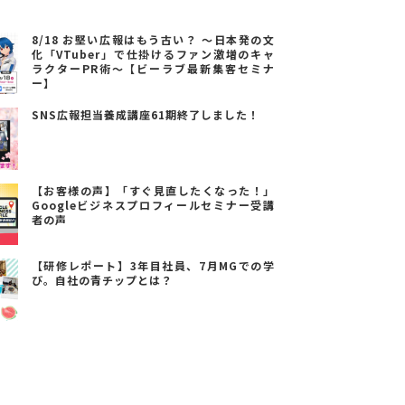
8/18 お堅い広報はもう古い？ ～日本発の文
化「VTuber」で仕掛けるファン激増のキャ
ラクターPR術～【ビーラブ最新集客セミナ
ー】
SNS広報担当養成講座61期終了しました！
【お客様の声】「すぐ見直したくなった！」
Googleビジネスプロフィールセミナー受講
者の声
【研修レポート】3年目社員、7月MGでの学
び。自社の青チップとは？