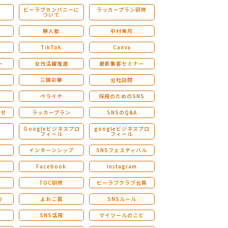
ビーラブカンパニーに
ラッカープラン研修
ついて
ストレングスファインダー研修
会
勝人塾
中村美月
TikTok
Canva
ー
女性活躍推進
最新集客セミナー
三國彩華
会社訪問
ペライチ
採用のためのSNS
らせ
ラッカープラン
SNSのQ&A
演
Ｇoogleビジネスプロ
googleビジネスプロ
フィール
フィール
インターンシップ
SNSフェスティバル
Facebook
Instagram
TOC研修
ビーラブクラブ会員
介
よおこ賞
SNSルール
SNS活用
マイツールのこと