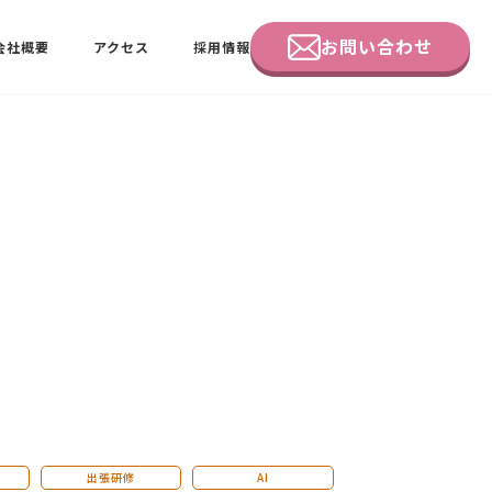
お問い合わせ
会社概要
アクセス
採用情報
企業研修
田中 佑佳
ビーラブクラブ会員様向けページ
出張研修
AI