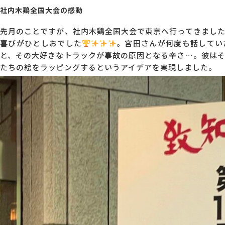
社内木鶏全国大会の感動
MG研修
会社概要
先月のことですが、社内木鶏全国大会で東京へ行ってきまし
喜びがひとしおでした
。宮田さんが何度も話してい
と、その大好きなトラックが事故の原因となる辛さ…。彼は
アクセス
たちの絵をラッピングするというアイデアを実現しました。
採用情報
お問い合わせ