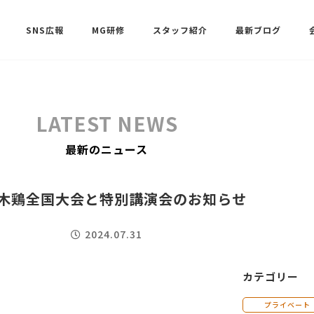
SNS広報
MG研修
スタッフ紹介
最新ブログ
SNSサポート（ビーラブクラブ）
武田 共世
LATEST NEWS
SNSサポート（ビーラブクラブ）
最新のニュース
中村 美月
木鶏全国大会と特別講演会のお知らせ
2024.07.31
カテゴリー
プライベート