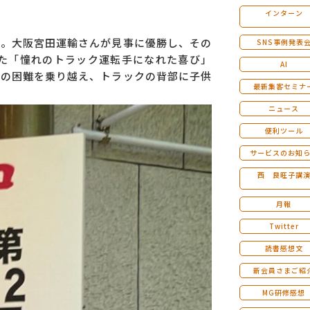
インターン
マンダラ人生計画セミナー
た。大阪宮田運輸さんが見事に優勝し、その
SNS事例発表
た「憧れのトラック運転手になれた喜び」
AI
その困難を乗り越え、トラックの背部に子供
最新集客セミナ
ニュース
便利ツール
サービスのお知
西 良旺子講
月報
Twitter
読書感想文
新会員さまご紹
MG研修感想