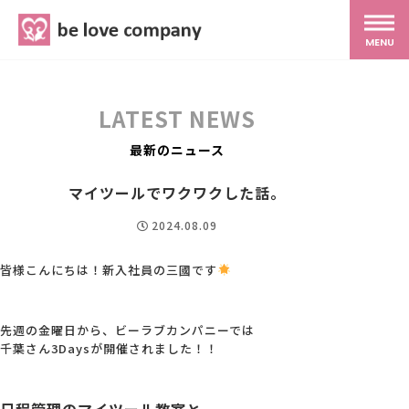
belove.co.jp
MENU
ホーム
LATEST NEWS
サービス
最新のニュース
マイツールでワクワクした話。
SNS広報
2024.08.09
MG研修
皆様こんにちは！新入社員の三國です
スタッフ紹介
先週の金曜日から、ビーラブカンパニーでは
千葉さん3Daysが開催されました！！
最新ブログ
日程管理のマイツール教室と、