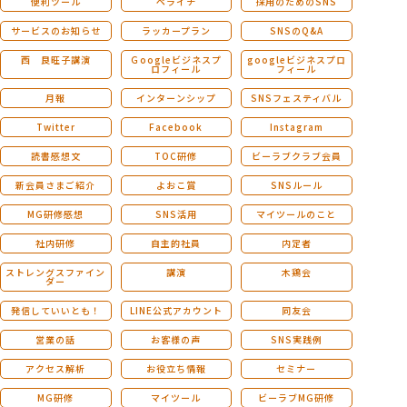
便利ツール
ペライチ
採用のためのSNS
サービスのお知らせ
ラッカープラン
SNSのQ&A
西 良旺子講演
Ｇoogleビジネスプ
googleビジネスプロ
ロフィール
フィール
月報
インターンシップ
SNSフェスティバル
Twitter
Facebook
Instagram
読書感想文
TOC研修
ビーラブクラブ会員
新会員さまご紹介
よおこ賞
SNSルール
MG研修感想
SNS活用
マイツールのこと
社内研修
自主的社員
内定者
ストレングスファイン
講演
木鶏会
ダー
発信していいとも！
LINE公式アカウント
同友会
営業の話
お客様の声
SNS実践例
アクセス解析
お役立ち情報
セミナー
MG研修
マイツール
ビーラブMG研修