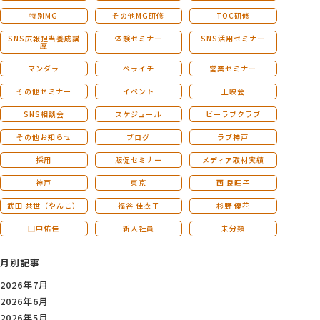
特別MG
その他MG研修
TOC研修
SNS広報担当養成講
体験セミナー
SNS活用セミナー
座
マンダラ
ペライチ
営業セミナー
その他セミナー
イベント
上映会
SNS相談会
スケジュール
ビーラブクラブ
その他お知らせ
ブログ
ラブ神戸
採用
販促セミナー
メディア取材実績
神戸
東京
西 良旺子
武田 共世（やんこ）
福谷 佳衣子
杉野 優花
田中佑佳
新入社員
未分類
月別記事
2026年7月
2026年6月
2026年5月