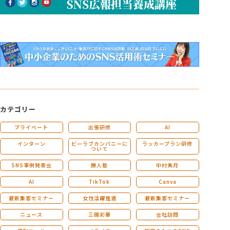
カテゴリー
プライベート
出張研修
AI
インターン
ビーラブカンパニーに
ラッカープラン研修
ついて
SNS事例発表会
勝人塾
中村美月
AI
TikTok
Canva
最新集客セミナー
女性活躍推進
最新集客セミナー
ニュース
三國彩華
会社訪問