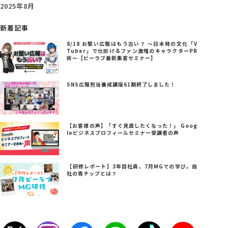
2025年8月
新着記事
8/18 お堅い広報はもう古い？ ～日本発の文化「V
Tuber」で仕掛けるファン激増のキャラクターPR
術～【ビーラブ最新集客セミナー】
SNS広報担当養成講座61期終了しました！
【お客様の声】「すぐ見直したくなった！」 Goog
leビジネスプロフィールセミナー受講者の声
【研修レポート】3年目社員、7月MGでの学び。自
社の青チップとは？