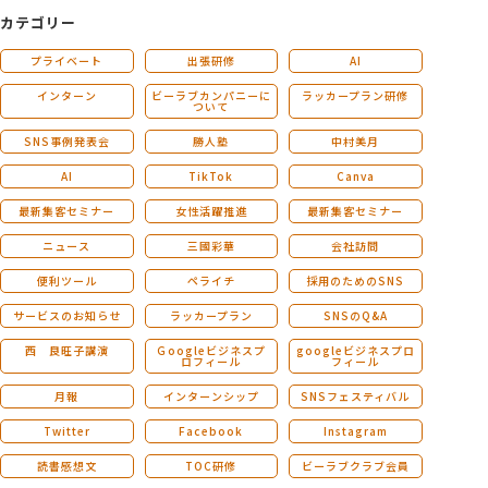
カテゴリー
プライベート
出張研修
AI
インターン
ビーラブカンパニーに
ラッカープラン研修
ついて
SNS事例発表会
勝人塾
中村美月
AI
TikTok
Canva
最新集客セミナー
女性活躍推進
最新集客セミナー
ニュース
三國彩華
会社訪問
便利ツール
ペライチ
採用のためのSNS
サービスのお知らせ
ラッカープラン
SNSのQ&A
西 良旺子講演
Ｇoogleビジネスプ
googleビジネスプロ
ロフィール
フィール
月報
インターンシップ
SNSフェスティバル
Twitter
Facebook
Instagram
読書感想文
TOC研修
ビーラブクラブ会員