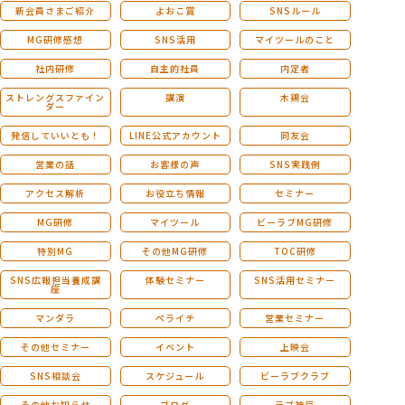
新会員さまご紹介
よおこ賞
SNSルール
MG研修感想
SNS活用
マイツールのこと
社内研修
自主的社員
内定者
ストレングスファイン
講演
木鶏会
ダー
発信していいとも！
LINE公式アカウント
同友会
営業の話
お客様の声
SNS実践例
アクセス解析
お役立ち情報
セミナー
MG研修
マイツール
ビーラブMG研修
特別MG
その他MG研修
TOC研修
SNS広報担当養成講
体験セミナー
SNS活用セミナー
座
マンダラ
ペライチ
営業セミナー
その他セミナー
イベント
上映会
SNS相談会
スケジュール
ビーラブクラブ
その他お知らせ
ブログ
ラブ神戸