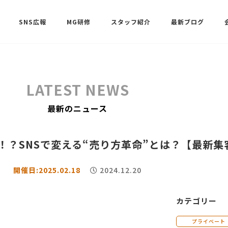
SNS広報
MG研修
スタッフ紹介
最新ブログ
SNSサポート（ビーラブクラブ）
武田 共世
LATEST NEWS
SNSサポート（ビーラブクラブ）
最新のニュース
中村 美月
2倍！？SNSで変える“売り方革命”とは？【最新
開催日:2025.02.18
2024.12.20
カテゴリー
プライベート