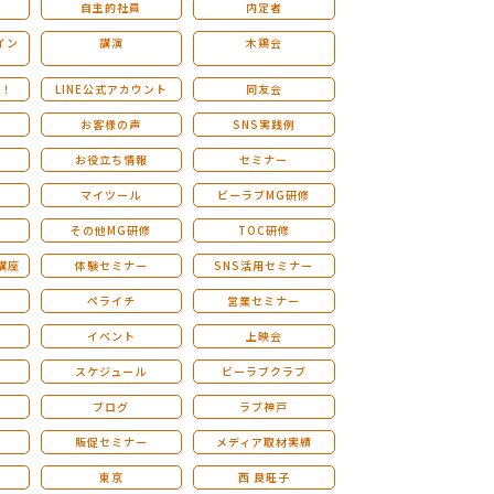
自主的社員
内定者
イン
講演
木鶏会
も！
LINE公式アカウント
同友会
お客様の声
SNS実践例
お役立ち情報
セミナー
マイツール
ビーラブMG研修
その他MG研修
TOC研修
講座
体験セミナー
SNS活用セミナー
ペライチ
営業セミナー
ー
イベント
上映会
スケジュール
ビーラブクラブ
せ
ブログ
ラブ神戸
販促セミナー
メディア取材実績
東京
西 良旺子