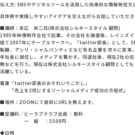
伝え方: SNSやデジタルツールを活用した効果的な情報発信方
具体例や実践しやすいアイデアを交えながらお話していただき
■講師：末広 栄二氏(株式会社シルキースタイル 顧問)
1985年映像制作会社で起業。その会社を譲渡後、レインズ
経て2007年にテーブルマークへ。「twitter部長」として
製麺、アンリ・シャルパンティエなど有名企業を次々に変革。
年社長に就任し、メディアを驚かす。同退社後、現在2社の
務などを行う。現在は株式会社シルキースタイル顧問としても
活躍している。
著書「twitter部長のおそれいりこだし」
「売上を2倍にするソーシャルメディア成功の方程式」
■場所：ZOOMにて直前にURLを教えます。
■受講料／ビーラブクラブ会員 ：無料
一 般 ：5500円
◆日時