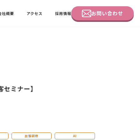
お問い合わせ
会社概要
アクセス
採用情報
企業研修
田中 佑佳
ビーラブクラブ会員様向けページ
集客セミナー】
出張研修
AI