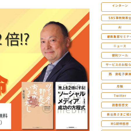
インターン
マンダラ人生計画セミナー
SNS事例発表
AI
最新集客セミナ
ニュース
便利ツール
サービスのお知
西 良旺子講
月報
Twitter
読書感想文
新会員さまご紹
MG研修感想