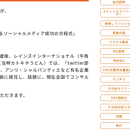
社内研修
が、
ストレングスファ
ダー
発信していいと
するソーシャルメディア成功の方程式」
営業の話
アクセス解析
MG研修
譲渡後、レインズインターナショナル（牛角
特別MG
時カトキチうどん）では、「twitter部
麺、アンリ・シャルパンティエなど有名企業
SNS広報担当養成
社長に就任し、話題に。現在全国でコンサル
マンダラ
その他セミナ
ただきます。
SNS相談会
その他お知ら
採用
神戸