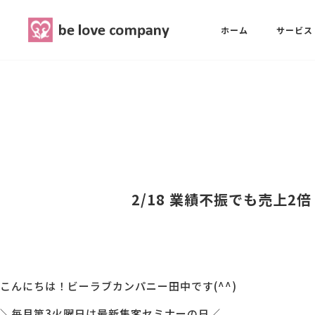
belove.co.jp
ホーム
サービス
ホーム
SNS広報担当養成講座
西 良旺子
サービス
SNS広報担当養成講座
SNS広報
三國 彩華
2/18 業績不振でも売上
MG研修
ブランディングPRパッケージ
スタッフ紹介
こんにちは！ビーラブカンパニー田中です(^^)
最新ブログ
＼毎月第3火曜日は最新集客セミナーの日／