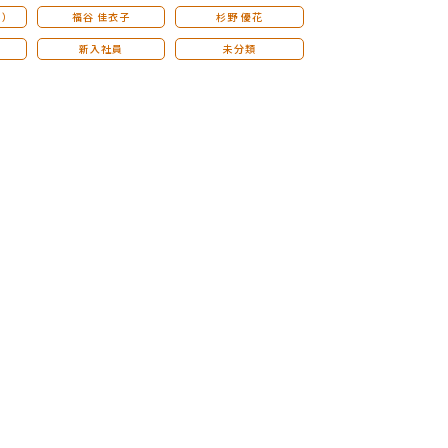
こ）
福谷 佳衣子
杉野 優花
新入社員
未分類