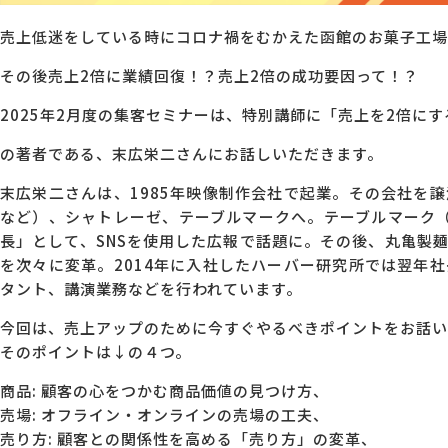
売上低迷をしている時にコロナ禍をむかえた函館のお菓子工場
その後売上2倍に業績回復！？売上2倍の成功要因って！？
2025年2月度の集客セミナーは、特別講師に「売上を2倍に
の著者である、末広栄二さんにお話しいただきます。
末広栄二さんは、1985年映像制作会社で起業。その会社を
など）、シャトレーゼ、テーブルマークへ。テーブルマーク（当
長」として、SNSを使用した広報で話題に。その後、丸亀製
を次々に変革。2014年に入社したハーバー研究所では翌年
タント、講演業務などを行われています。
今回は、売上アップのために今すぐやるべきポイントをお話い
そのポイントは↓の４つ。
商品: 顧客の心をつかむ商品価値の見つけ方、
売場: オフライン・オンラインの売場の工夫、
売り方: 顧客との関係性を高める「売り方」の変革、