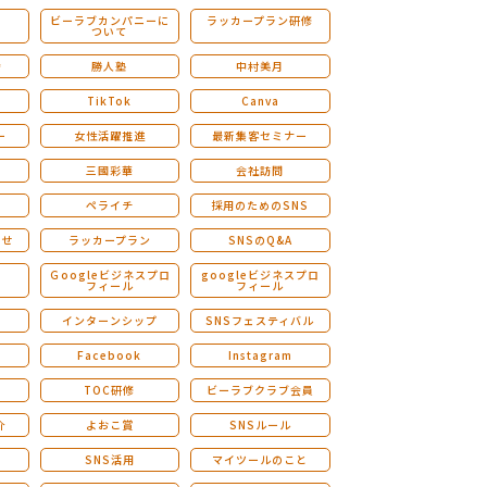
ビーラブカンパニーに
ラッカープラン研修
ついて
ストレングスファインダー研修
会
勝人塾
中村美月
TikTok
Canva
ー
女性活躍推進
最新集客セミナー
三國彩華
会社訪問
ペライチ
採用のためのSNS
らせ
ラッカープラン
SNSのQ&A
演
Ｇoogleビジネスプロ
googleビジネスプロ
フィール
フィール
インターンシップ
SNSフェスティバル
Facebook
Instagram
TOC研修
ビーラブクラブ会員
介
よおこ賞
SNSルール
SNS活用
マイツールのこと