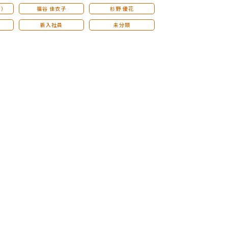
こ）
福谷 佳衣子
杉野 優花
新入社員
未分類