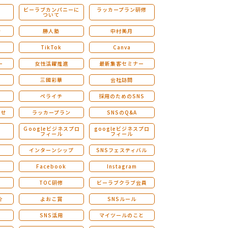
ビーラブカンパニーに
ラッカープラン研修
ついて
ストレングスファインダー研修
会
勝人塾
中村美月
TikTok
Canva
ー
女性活躍推進
最新集客セミナー
三國彩華
会社訪問
ペライチ
採用のためのSNS
らせ
ラッカープラン
SNSのQ&A
演
Ｇoogleビジネスプロ
googleビジネスプロ
フィール
フィール
インターンシップ
SNSフェスティバル
Facebook
Instagram
TOC研修
ビーラブクラブ会員
介
よおこ賞
SNSルール
SNS活用
マイツールのこと