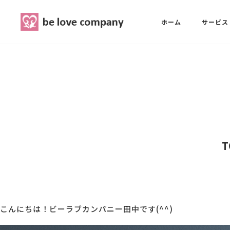
belove.co.jp
ホーム
サービス
ホーム
SNS広報担当養成講座
西 良旺子
サービス
SNS広報担当養成講座
SNS広報
三國 彩華
MG研修
ブランディングPRパッケージ
スタッフ紹介
こんにちは！ビーラブカンパニー田中です(^^)
最新ブログ