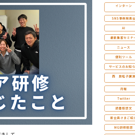
インターン
マンダラ人生計画セミナー
SNS事例発表
AI
最新集客セミナ
ニュース
便利ツール
サービスのお知
西 良旺子講
月報
Twitter
読書感想文
新会員さまご紹
MG研修感想
招きして、