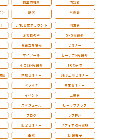
自主的社員
内定者
イン
講演
木鶏会
も！
LINE公式アカウント
同友会
お客様の声
SNS実践例
お役立ち情報
セミナー
マイツール
ビーラブMG研修
その他MG研修
TOC研修
講座
体験セミナー
SNS活用セミナー
ペライチ
営業セミナー
ー
イベント
上映会
スケジュール
ビーラブクラブ
せ
ブログ
ラブ神戸
販促セミナー
メディア取材実績
東京
西 良旺子