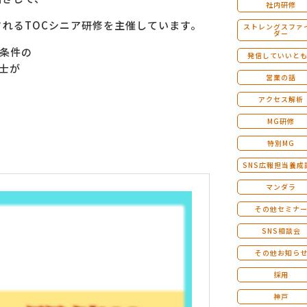
社内研修
されるTOCシニア研修を主催しています。
ストレングスファ
ダー
約条件の
発信していいと
士が
営業の話
アクセス解析
MG研修
特別MG
SNS広報担当養成
マンダラ
その他セミナ
SNS相談会
その他お知ら
採用
神戸