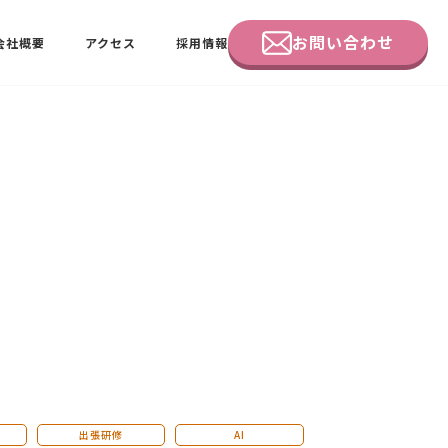
お問い合わせ
会社概要
アクセス
採用情報
企業研修
田中 佑佳
ビーラブクラブ会員様向けページ
出張研修
AI