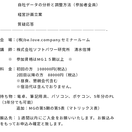
自社データの分析と調整方法（参加者全員）
経営計画立案
質疑応答
———————————————————————————-
会 場：(株)be.love.company.セミナールーム
講 師：株式会社ソフトパワー研究所 清水信博
※ 参加資格はMG１５期以上 ※
料 金：初回の方 108000円(税込)
2回目以降の方 88000円（税込）
※昼食、懇親会代含む
※宿泊代は含んでおりません。
持ち物：電卓、筆記用具、パソコン、ポケコン、5年分のPL
（3年分でも可能）
追加：MGの第5期の第5表（マトリックス表）
振込先：１週間以内にご入金をお願いいたします。お振込み
をもってお申込み確定と致します。