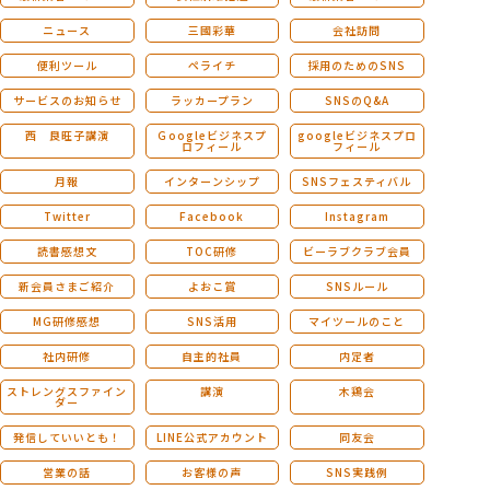
ニュース
三國彩華
会社訪問
便利ツール
ペライチ
採用のためのSNS
サービスのお知らせ
ラッカープラン
SNSのQ&A
西 良旺子講演
Ｇoogleビジネスプ
googleビジネスプロ
ロフィール
フィール
月報
インターンシップ
SNSフェスティバル
Twitter
Facebook
Instagram
読書感想文
TOC研修
ビーラブクラブ会員
新会員さまご紹介
よおこ賞
SNSルール
MG研修感想
SNS活用
マイツールのこと
社内研修
自主的社員
内定者
ストレングスファイン
講演
木鶏会
ダー
発信していいとも！
LINE公式アカウント
同友会
営業の話
お客様の声
SNS実践例