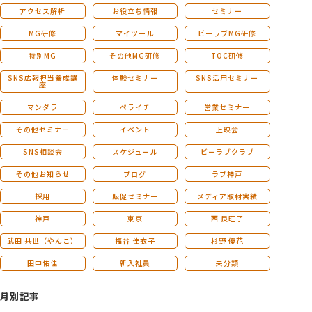
アクセス解析
お役立ち情報
セミナー
MG研修
マイツール
ビーラブMG研修
特別MG
その他MG研修
TOC研修
SNS広報担当養成講
体験セミナー
SNS活用セミナー
座
マンダラ
ペライチ
営業セミナー
その他セミナー
イベント
上映会
SNS相談会
スケジュール
ビーラブクラブ
その他お知らせ
ブログ
ラブ神戸
採用
販促セミナー
メディア取材実績
神戸
東京
西 良旺子
武田 共世（やんこ）
福谷 佳衣子
杉野 優花
田中佑佳
新入社員
未分類
月別記事