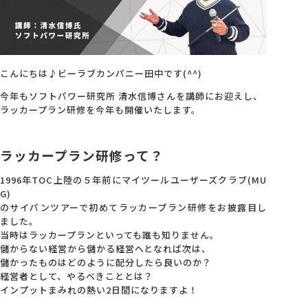
会社概要
アクセス
こんにちは♪ビーラブカンパニー田中です(^^)
今年もソフトパワー研究所 清水信博さんを講師にお迎えし、
ラッカープラン研修を今年も開催いたします。
採用情報
ラッカープラン研修って？
お問い合わせ
1996年TOC上陸の５年前にマイツールユーザーズクラブ(MU
G)
のサイパンツアーで初めてラッカープラン研修をお披露目し
ました。
当時はラッカープランといっても誰も知りません。
儲からない経営から儲かる経営へとなれば次は、
儲かったものはどのように配分したら良いのか？
経営者として、やるべきこととは？
インプットまみれの熱い2日間になりますよ！