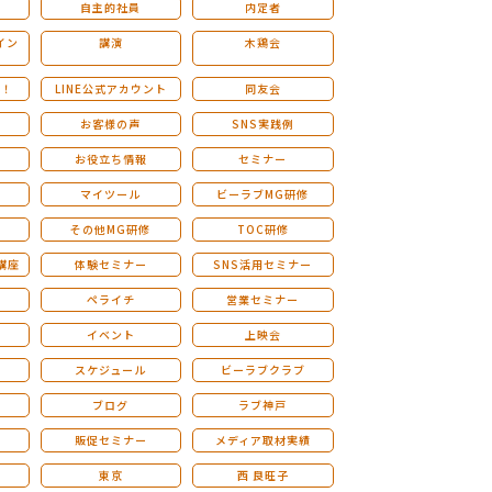
自主的社員
内定者
イン
講演
木鶏会
も！
LINE公式アカウント
同友会
お客様の声
SNS実践例
お役立ち情報
セミナー
マイツール
ビーラブMG研修
その他MG研修
TOC研修
講座
体験セミナー
SNS活用セミナー
ペライチ
営業セミナー
ー
イベント
上映会
スケジュール
ビーラブクラブ
せ
ブログ
ラブ神戸
販促セミナー
メディア取材実績
東京
西 良旺子