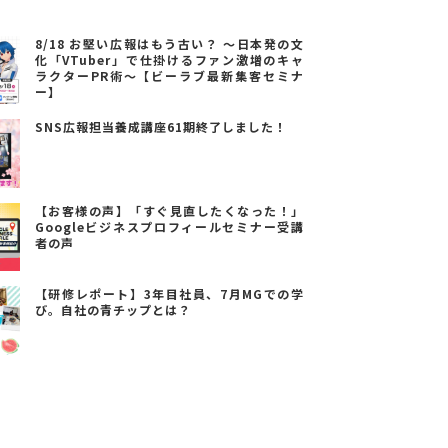
8/18 お堅い広報はもう古い？ ～日本発の文
化「VTuber」で仕掛けるファン激増のキャ
ラクターPR術～【ビーラブ最新集客セミナ
ー】
SNS広報担当養成講座61期終了しました！
【お客様の声】「すぐ見直したくなった！」
Googleビジネスプロフィールセミナー受講
者の声
【研修レポート】3年目社員、7月MGでの学
び。自社の青チップとは？