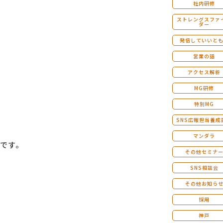
社内研修
ストレングスファ
ダー
発信していいと
営業の話
アクセス解析
MG研修
特別MG
SNS広報担当養成
マンダラ
です。
その他セミナ
SNS相談会
その他お知ら
採用
神戸