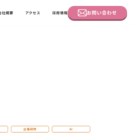
お問い合わせ
会社概要
アクセス
採用情報
企業研修
田中 佑佳
ビーラブクラブ会員様向けページ
出張研修
AI