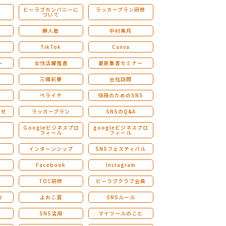
ビーラブカンパニーに
ラッカープラン研修
ついて
ストレングスファインダー研修
会
勝人塾
中村美月
TikTok
Canva
ー
女性活躍推進
最新集客セミナー
三國彩華
会社訪問
ペライチ
採用のためのSNS
らせ
ラッカープラン
SNSのQ&A
演
Ｇoogleビジネスプロ
googleビジネスプロ
フィール
フィール
インターンシップ
SNSフェスティバル
Facebook
Instagram
TOC研修
ビーラブクラブ会員
介
よおこ賞
SNSルール
SNS活用
マイツールのこと