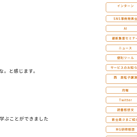
インターン
マンダラ人生計画セミナー
SNS事例発表
AI
最新集客セミナ
ニュース
便利ツール
サービスのお知
な。と感じます。
西 良旺子講
月報
Twitter
読書感想文
学ぶことができました
新会員さまご紹
MG研修感想