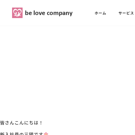
belove.co.jp
ホーム
サービス
ホーム
SNS広報担当養成講座
西 良旺子
サービス
SNS広報担当養成講座
SNS広報
三國 彩華
MG研修
ブランディングPRパッケージ
スタッフ紹介
皆さんこんにちは！
最新ブログ
新入社員の三國です