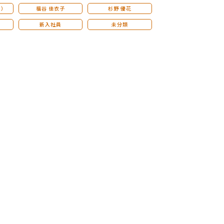
こ）
福谷 佳衣子
杉野 優花
新入社員
未分類