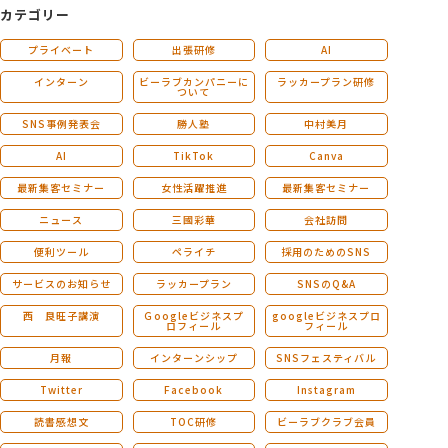
カテゴリー
プライベート
出張研修
AI
インターン
ビーラブカンパニーに
ラッカープラン研修
ついて
SNS事例発表会
勝人塾
中村美月
AI
TikTok
Canva
最新集客セミナー
女性活躍推進
最新集客セミナー
ニュース
三國彩華
会社訪問
便利ツール
ペライチ
採用のためのSNS
サービスのお知らせ
ラッカープラン
SNSのQ&A
西 良旺子講演
Ｇoogleビジネスプ
googleビジネスプロ
ロフィール
フィール
月報
インターンシップ
SNSフェスティバル
Twitter
Facebook
Instagram
読書感想文
TOC研修
ビーラブクラブ会員