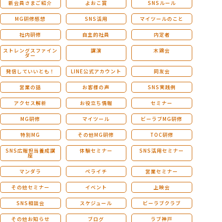
新会員さまご紹介
よおこ賞
SNSルール
MG研修感想
SNS活用
マイツールのこと
社内研修
自主的社員
内定者
ストレングスファイン
講演
木鶏会
ダー
発信していいとも！
LINE公式アカウント
同友会
営業の話
お客様の声
SNS実践例
アクセス解析
お役立ち情報
セミナー
MG研修
マイツール
ビーラブMG研修
特別MG
その他MG研修
TOC研修
SNS広報担当養成講
体験セミナー
SNS活用セミナー
座
マンダラ
ペライチ
営業セミナー
その他セミナー
イベント
上映会
SNS相談会
スケジュール
ビーラブクラブ
その他お知らせ
ブログ
ラブ神戸