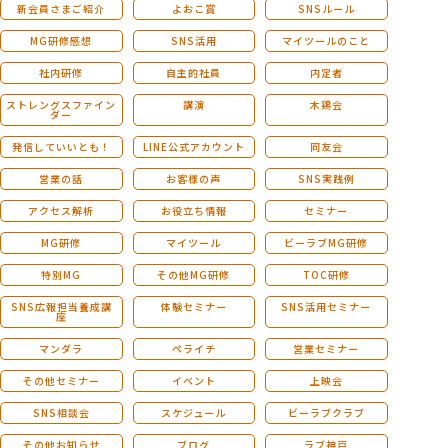
新会員さまご紹介
よおこ賞
SNSルール
MG研修感想
SNS活用
マイツールのこと
社内研修
自主的社員
内定者
ストレングスファイン
講演
木鶏会
ダー
発信していいとも！
LINE公式アカウント
同友会
営業の話
お客様の声
SNS実践例
アクセス解析
お役立ち情報
セミナー
MG研修
マイツール
ビーラブMG研修
特別MG
その他MG研修
TOC研修
SNS広報担当養成講
体験セミナー
SNS活用セミナー
座
マンダラ
ペライチ
営業セミナー
その他セミナー
イベント
上映会
SNS相談会
スケジュール
ビーラブクラブ
その他お知らせ
ブログ
ラブ神戸