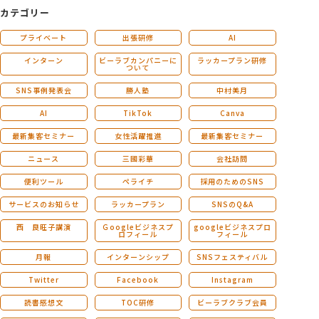
カテゴリー
プライベート
出張研修
AI
インターン
ビーラブカンパニーに
ラッカープラン研修
ついて
SNS事例発表会
勝人塾
中村美月
AI
TikTok
Canva
最新集客セミナー
女性活躍推進
最新集客セミナー
ニュース
三國彩華
会社訪問
便利ツール
ペライチ
採用のためのSNS
サービスのお知らせ
ラッカープラン
SNSのQ&A
西 良旺子講演
Ｇoogleビジネスプ
googleビジネスプロ
ロフィール
フィール
月報
インターンシップ
SNSフェスティバル
Twitter
Facebook
Instagram
読書感想文
TOC研修
ビーラブクラブ会員