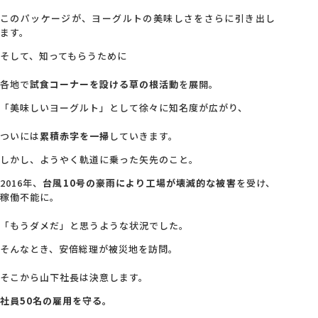
このパッケージが、ヨーグルトの美味しさをさらに引き出し
ます。
そして、知ってもらうために
各地で
試食コーナーを設ける草の根活動
を展開。
「美味しいヨーグルト」として徐々に知名度が広がり、
ついには
累積赤字を一掃
していきます。
しかし、ようやく軌道に乗った矢先のこと。
2016年、
台風10号の豪雨により工場が壊滅的な被害
を受け、
稼働不能に。
「もうダメだ」と思うような状況でした。
そんなとき、安倍総理が被災地を訪問。
そこから山下社長は決意します。
社員50名の雇用を守る。