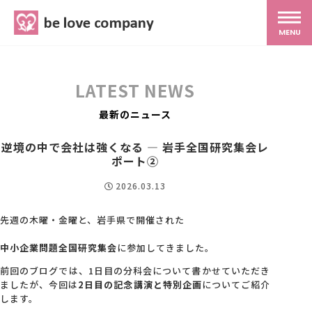
belove.co.jp
MENU
ホーム
LATEST NEWS
サービス
最新のニュース
逆境の中で会社は強くなる ― 岩手全国研究集会レ
SNS広報
ポート②
2026.03.13
MG研修
先週の木曜・金曜と、岩手県で開催された
中小企業問題全国研究集会
に参加してきました。
スタッフ紹介
前回のブログでは、1日目の分科会について書かせていただき
ましたが、今回は
2日目の記念講演と特別企画
についてご紹介
最新ブログ
します。