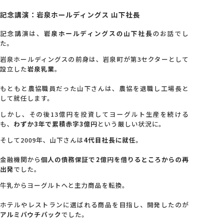
記念講演：岩泉ホールディングス 山下社長
会社概要
記念講演は、
岩泉ホールディングスの山下社長
のお話でし
た。
アクセス
岩泉ホールディングスの前身は、岩泉町が第3セクターとして
設立した
岩泉乳業
。
採用情報
もともと農協職員だった山下さんは、農協を退職し工場長と
して就任します。
しかし、その後13億円を投資してヨーグルト生産を続ける
お問い合わせ
も、
わずか3年で累積赤字3億円
という厳しい状況に。
そして2009年、山下さんは
4代目社長に就任
。
金融機関から
個人の債務保証で2億円を借りるところからの再
出発
でした。
牛乳からヨーグルトへと主力商品を転換。
ホテルやレストランに選ばれる商品を目指し、開発したのが
アルミパウチパック
でした。