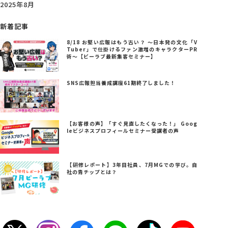
2025年8月
新着記事
8/18 お堅い広報はもう古い？ ～日本発の文化「V
Tuber」で仕掛けるファン激増のキャラクターPR
術～【ビーラブ最新集客セミナー】
SNS広報担当養成講座61期終了しました！
【お客様の声】「すぐ見直したくなった！」 Goog
leビジネスプロフィールセミナー受講者の声
【研修レポート】3年目社員、7月MGでの学び。自
社の青チップとは？