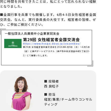
同じ時間を共有できたことは、私にとって忘れられない経験
となりました。
■全国行事を兵庫でも開催します。6月4-5日女性経営者全国
交流会。なんと、実行委員長の大役です。経営者の皆様、ぜ
ひ、ご参加ご検討ください。
一般社団法人兵庫県中小企業家同友会
第29回 女性経営者全国交流会
https://www.hyogo.doyu.jp/jyozenkou/
第29回 女性経営者全国交流会を2026年6月4日（木）～6月5日
（金）に神戸ポートピアホテル（神戸市中央区港島中町6丁目10-
1）にて開催いたします。
■ 投稿者
西 良旺子
■ 担当
経営/集客/チーム作りコンサル
ティング