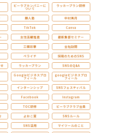
ビーラブカンパニーに
ラッカープラン研修
ついて
ストレングスファインダー研修
会
勝人塾
中村美月
TikTok
Canva
ー
女性活躍推進
最新集客セミナー
三國彩華
会社訪問
ペライチ
採用のためのSNS
らせ
ラッカープラン
SNSのQ&A
演
Ｇoogleビジネスプロ
googleビジネスプロ
フィール
フィール
インターンシップ
SNSフェスティバル
Facebook
Instagram
TOC研修
ビーラブクラブ会員
介
よおこ賞
SNSルール
SNS活用
マイツールのこと