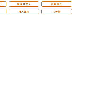
こ）
福谷 佳衣子
杉野 優花
新入社員
未分類