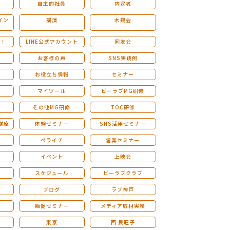
自主的社員
内定者
イン
講演
木鶏会
も！
LINE公式アカウント
同友会
お客様の声
SNS実践例
お役立ち情報
セミナー
マイツール
ビーラブMG研修
その他MG研修
TOC研修
講座
体験セミナー
SNS活用セミナー
ペライチ
営業セミナー
ー
イベント
上映会
スケジュール
ビーラブクラブ
せ
ブログ
ラブ神戸
販促セミナー
メディア取材実績
東京
西 良旺子