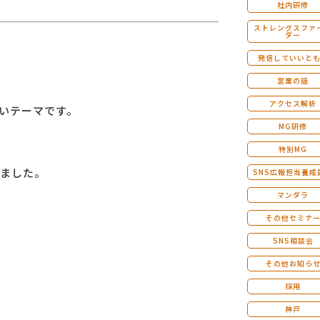
社内研修
ストレングスファ
ダー
発信していいと
営業の話
アクセス解析
ないテーマです。
MG研修
特別MG
ました。
SNS広報担当養成
マンダラ
その他セミナ
SNS相談会
その他お知ら
採用
神戸