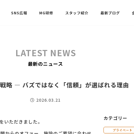
SNS広報
MG研修
スタッフ紹介
最新ブログ
SNSサポート（ビーラブクラブ）
武田 共世
LATEST NEWS
SNSサポート（ビーラブクラブ）
最新のニュース
中村 美月
報戦略 ― バズではなく「信頼」が選ばれる理由
2026.03.21
カテゴリー
頼をいただきました。
プライベート
機関からのオファー。施設のご要望に合わせ