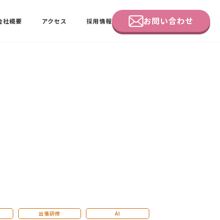
お問い合わせ
会社概要
アクセス
採用情報
企業研修
田中 佑佳
ビーラブクラブ会員様向けページ
出張研修
AI