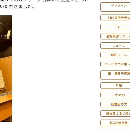
いただきました。
インターン
マンダラ人生計画セミナー
SNS事例発表
AI
最新集客セミナ
ニュース
便利ツール
サービスのお知
西 良旺子講
月報
Twitter
読書感想文
新会員さまご紹
MG研修感想