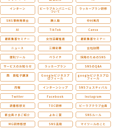
インターン
ビーラブカンパニーに
ラッカープラン研修
ついて
SNS事例発表会
勝人塾
中村美月
AI
TikTok
Canva
最新集客セミナー
女性活躍推進
最新集客セミナー
ニュース
三國彩華
会社訪問
便利ツール
ペライチ
採用のためのSNS
サービスのお知らせ
ラッカープラン
SNSのQ&A
西 良旺子講演
Ｇoogleビジネスプ
googleビジネスプロ
ロフィール
フィール
月報
インターンシップ
SNSフェスティバル
Twitter
Facebook
Instagram
読書感想文
TOC研修
ビーラブクラブ会員
新会員さまご紹介
よおこ賞
SNSルール
MG研修感想
SNS活用
マイツールのこと