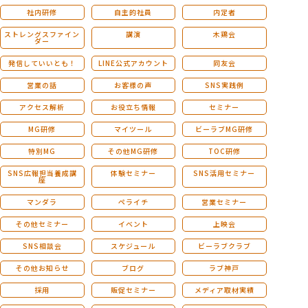
社内研修
自主的社員
内定者
ストレングスファイン
講演
木鶏会
ダー
発信していいとも！
LINE公式アカウント
同友会
営業の話
お客様の声
SNS実践例
アクセス解析
お役立ち情報
セミナー
MG研修
マイツール
ビーラブMG研修
特別MG
その他MG研修
TOC研修
SNS広報担当養成講
体験セミナー
SNS活用セミナー
座
マンダラ
ペライチ
営業セミナー
その他セミナー
イベント
上映会
SNS相談会
スケジュール
ビーラブクラブ
その他お知らせ
ブログ
ラブ神戸
採用
販促セミナー
メディア取材実績