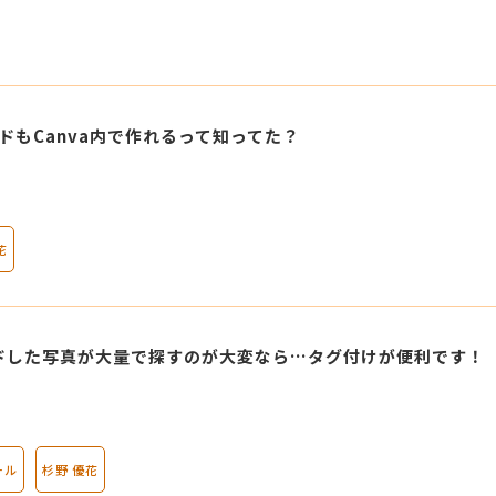
マンダラ人生計画セミナー
ードもCanva内で作れるって知ってた？
花
ードした写真が大量で探すのが大変なら…タグ付けが便利です！
ール
杉野 優花