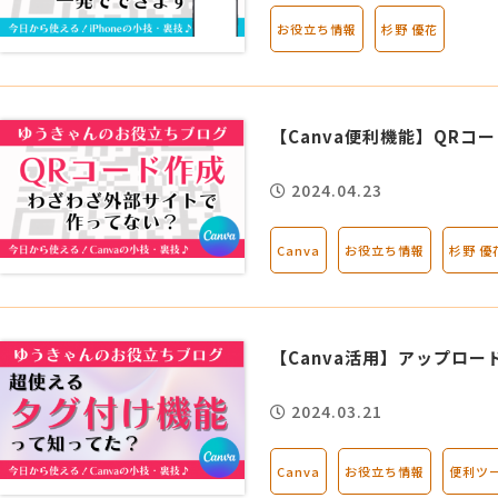
お役立ち情報
杉野 優花
MG研修
会社概要
アクセス
【Canva便利機能】QRコ
2024.04.23
採用情報
Canva
お役立ち情報
杉野 優
お問い合わせ
【Canva活用】アップロ
2024.03.21
Canva
お役立ち情報
便利ツ