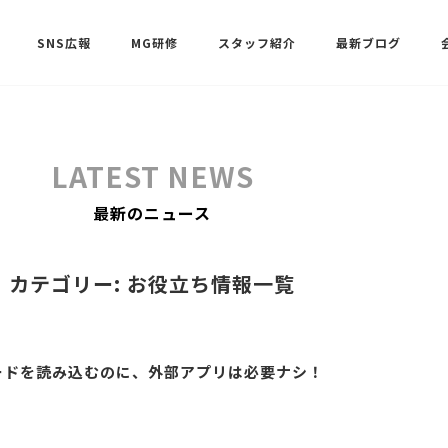
SNS広報
MG研修
スタッフ紹介
最新ブログ
SNSサポート（ビーラブクラブ）
武田 共世
LATEST NEWS
SNSサポート（ビーラブクラブ）
最新のニュース
中村 美月
カテゴリー: お役立ち情報一覧
Rコードを読み込むのに、外部アプリは必要ナシ！