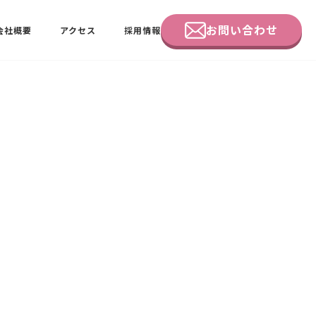
お問い合わせ
会社概要
アクセス
採用情報
企業研修
田中 佑佳
ビーラブクラブ会員様向けページ