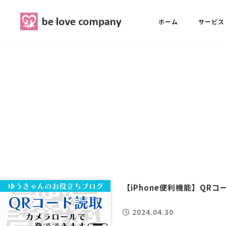
belove.co.jp
ホーム
サービス
ホーム
SNS広報担当養成講座
西 良旺子
サービス
SNS広報担当養成講座
SNS広報
三國 彩華
MG研修
ブランディングPRパッケージ
スタッフ紹介
【iPhone便利機能】Q
2024.04.30
最新ブログ