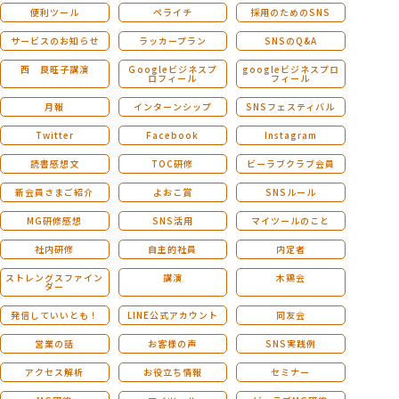
便利ツール
ペライチ
採用のためのSNS
サービスのお知らせ
ラッカープラン
SNSのQ&A
西 良旺子講演
Ｇoogleビジネスプ
googleビジネスプロ
ロフィール
フィール
月報
インターンシップ
SNSフェスティバル
Twitter
Facebook
Instagram
読書感想文
TOC研修
ビーラブクラブ会員
新会員さまご紹介
よおこ賞
SNSルール
MG研修感想
SNS活用
マイツールのこと
社内研修
自主的社員
内定者
ストレングスファイン
講演
木鶏会
ダー
発信していいとも！
LINE公式アカウント
同友会
営業の話
お客様の声
SNS実践例
アクセス解析
お役立ち情報
セミナー