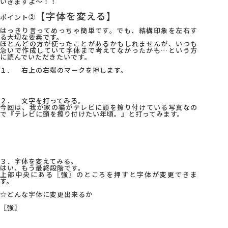
いきますよ～！！
【字体を変える】
ポイント②
会社概要
はっきり言ってめっちゃ簡単です。でも、結構印象を左右す
る大切な要素です。
ほとんどの方が使ったことがあるかもしれませんが、いつも
急いで作成していて字体まで考えてなかったかも…という方
アクセス
に読んでいただきたいです。
１． 右上の右端のマークを押します。
採用情報
２． 文字を打ってみる。
今回は、我が家の猫がテレビに頭を擦り付けている写真なの
で『テレビに頭を擦り付けたい年頃。』と打ってみます。
お問い合わせ
３．字体を変えてみる。
はい、もう最終段階です。
上部中央にある〖強〗のところを押すと字体が変更できま
す。
☆どんな字体に変更出来るか
〖強〗