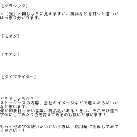
〖クラシック〗
※〖強〗と同じように見えますが、英語などを打つと違いが
はっきり分かります。
〖モダン〗
〖ネオン〗
〖タイプライター〗
どうでしょうか？
ストーリーズの内容、会社のイメージなどで選んだらいいか
なと思います。
何か印象付けたい言葉、商品名があるときは、そこだけ違う
字体にしてみたり色を変えてみるのも良いと思います！
もっと他の字体使いたいという方は、応用編に挑戦してみて
ください！！