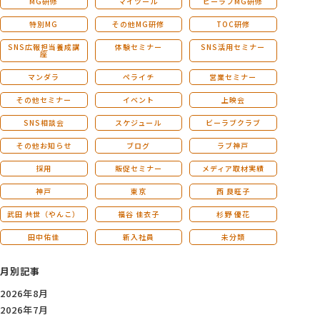
MG研修
マイツール
ビーラブMG研修
特別MG
その他MG研修
TOC研修
SNS広報担当養成講
体験セミナー
SNS活用セミナー
座
マンダラ
ペライチ
営業セミナー
その他セミナー
イベント
上映会
SNS相談会
スケジュール
ビーラブクラブ
その他お知らせ
ブログ
ラブ神戸
採用
販促セミナー
メディア取材実績
神戸
東京
西 良旺子
武田 共世（やんこ）
福谷 佳衣子
杉野 優花
田中佑佳
新入社員
未分類
月別記事
2026年8月
2026年7月