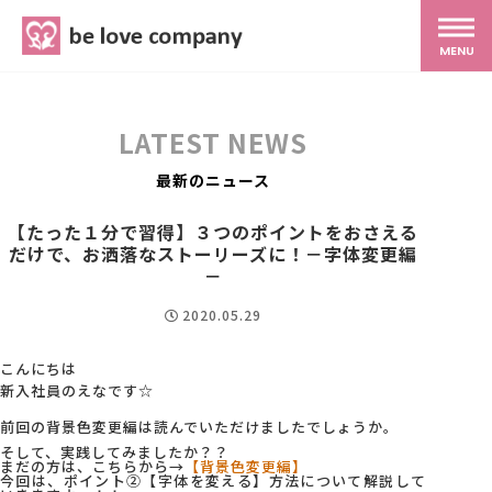
belove.co.jp
MENU
ホーム
LATEST NEWS
サービス
最新のニュース
【たった１分で習得】３つのポイントをおさえる
だけで、お洒落なストーリーズに！－字体変更編
SNS広報
－
2020.05.29
MG研修
こんにちは
新入社員のえなです☆
スタッフ紹介
前回の背景色変更編は読んでいただけましたでしょうか。
そして、実践してみましたか？？
最新ブログ
まだの方は、こちらから→
【背景色変更編】
今回は、ポイント②【字体を変える】方法について解説して