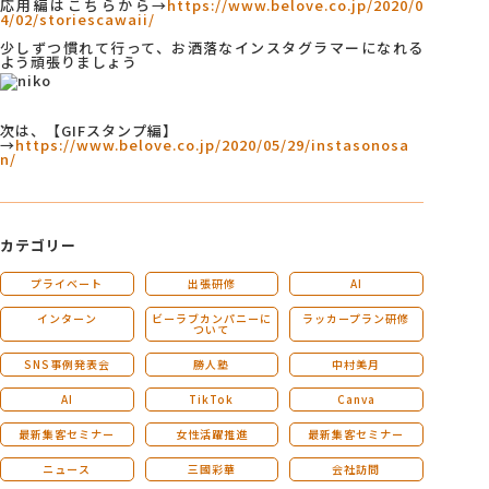
応用編はこちらから→
https://www.belove.co.jp/2020/0
4/02/storiescawaii/
少しずつ慣れて行って、お洒落なインスタグラマーになれる
よう頑張りましょう
次は、【GIFスタンプ編】
→
https://www.belove.co.jp/2020/05/29/instasonosa
n/
カテゴリー
プライベート
出張研修
AI
インターン
ビーラブカンパニーに
ラッカープラン研修
ついて
SNS事例発表会
勝人塾
中村美月
AI
TikTok
Canva
最新集客セミナー
女性活躍推進
最新集客セミナー
ニュース
三國彩華
会社訪問