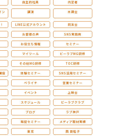
自主的社員
内定者
イン
講演
木鶏会
も！
LINE公式アカウント
同友会
お客様の声
SNS実践例
お役立ち情報
セミナー
マイツール
ビーラブMG研修
その他MG研修
TOC研修
講座
体験セミナー
SNS活用セミナー
ペライチ
営業セミナー
ー
イベント
上映会
スケジュール
ビーラブクラブ
せ
ブログ
ラブ神戸
販促セミナー
メディア取材実績
東京
西 良旺子