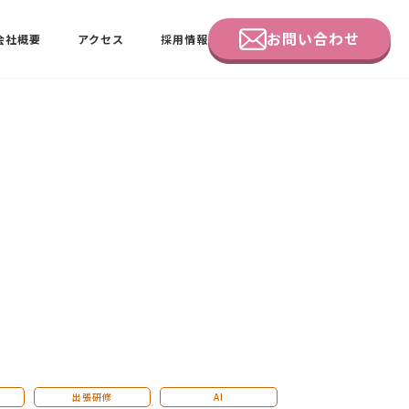
お問い合わせ
会社概要
アクセス
採用情報
企業研修
田中 佑佳
ビーラブクラブ会員様向けページ
出張研修
AI