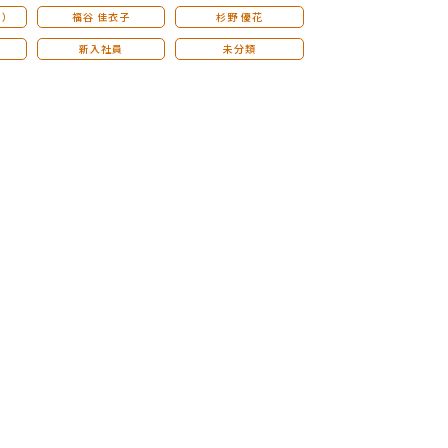
こ）
福谷 佳衣子
杉野 優花
新入社員
未分類