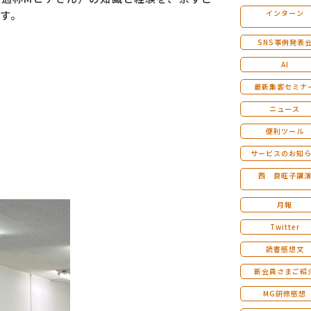
す。
インターン
マンダラ人生計画セミナー
SNS事例発表
AI
最新集客セミナ
ニュース
便利ツール
サービスのお知
西 良旺子講
月報
Twitter
読書感想文
新会員さまご紹
MG研修感想