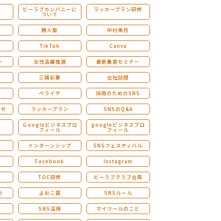
ビーラブカンパニーに
ラッカープラン研修
ついて
ストレングスファインダー研修
会
勝人塾
中村美月
TikTok
Canva
ー
女性活躍推進
最新集客セミナー
三國彩華
会社訪問
ペライチ
採用のためのSNS
らせ
ラッカープラン
SNSのQ&A
演
Ｇoogleビジネスプロ
googleビジネスプロ
フィール
フィール
インターンシップ
SNSフェスティバル
Facebook
Instagram
TOC研修
ビーラブクラブ会員
介
よおこ賞
SNSルール
SNS活用
マイツールのこと