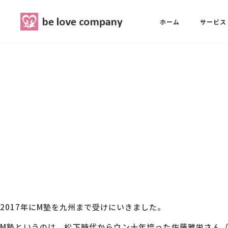
belove.co.jp
ホーム
サービス
ホーム
SNS広報担当養成講座
西 良旺子
サービス
SNS広報担当養成講座
SNS広報
三國 彩華
MG研修
ブランディングPRパッケージ
スタッフ紹介
2017年にM塾を九州まで受けにいきました。
最新ブログ
M塾というのは、松下時代からウン十年培った佐藤雅栄さん