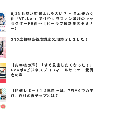
8/18 お堅い広報はもう古い？ ～日本発の文
化「VTuber」で仕掛けるファン激増のキャ
ラクターPR術～【ビーラブ最新集客セミナ
ー】
SNS広報担当養成講座61期終了しました！
【お客様の声】「すぐ見直したくなった！」
Googleビジネスプロフィールセミナー受講
者の声
【研修レポート】3年目社員、7月MGでの学
び。自社の青チップとは？