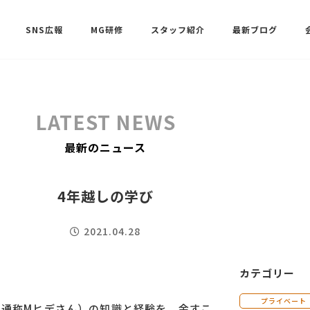
SNS広報
MG研修
スタッフ紹介
最新ブログ
SNSサポート（ビーラブクラブ）
武田 共世
LATEST NEWS
SNSサポート（ビーラブクラブ）
最新のニュース
中村 美月
4年越しの学び
2021.04.28
カテゴリー
プライベート
（通称Mヒデさん）の知識と経験を、余すこ