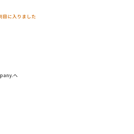
刷目に入りました
any.へ