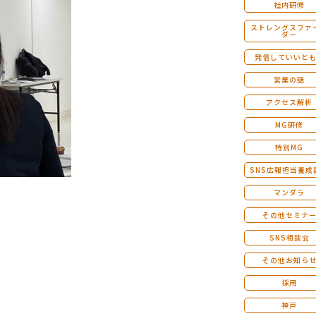
社内研修
ストレングスファ
ダー
発信していいと
営業の話
アクセス解析
MG研修
特別MG
SNS広報担当養成
マンダラ
その他セミナ
SNS相談会
その他お知ら
採用
神戸