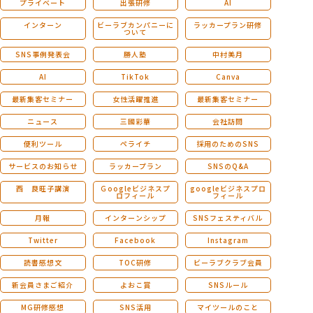
プライベート
出張研修
AI
インターン
ビーラブカンパニーに
ラッカープラン研修
ついて
SNS事例発表会
勝人塾
中村美月
AI
TikTok
Canva
最新集客セミナー
女性活躍推進
最新集客セミナー
ニュース
三國彩華
会社訪問
便利ツール
ペライチ
採用のためのSNS
サービスのお知らせ
ラッカープラン
SNSのQ&A
西 良旺子講演
Ｇoogleビジネスプ
googleビジネスプロ
ロフィール
フィール
月報
インターンシップ
SNSフェスティバル
Twitter
Facebook
Instagram
読書感想文
TOC研修
ビーラブクラブ会員
新会員さまご紹介
よおこ賞
SNSルール
MG研修感想
SNS活用
マイツールのこと