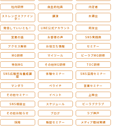
社内研修
自主的社員
内定者
ストレングスファイン
講演
木鶏会
ダー
発信していいとも！
LINE公式アカウント
同友会
営業の話
お客様の声
SNS実践例
アクセス解析
お役立ち情報
セミナー
MG研修
マイツール
ビーラブMG研修
特別MG
その他MG研修
TOC研修
SNS広報担当養成講
体験セミナー
SNS活用セミナー
座
マンダラ
ペライチ
営業セミナー
その他セミナー
イベント
上映会
SNS相談会
スケジュール
ビーラブクラブ
その他お知らせ
ブログ
ラブ神戸
採用
販促セミナー
メディア取材実績