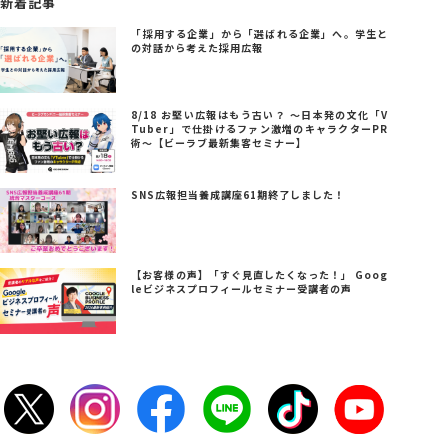
新着記事
「採用する企業」から「選ばれる企業」へ。学生と
の対話から考えた採用広報
8/18 お堅い広報はもう古い？ ～日本発の文化「V
Tuber」で仕掛けるファン激増のキャラクターPR
術～【ビーラブ最新集客セミナー】
SNS広報担当養成講座61期終了しました！
【お客様の声】「すぐ見直したくなった！」 Goog
leビジネスプロフィールセミナー受講者の声