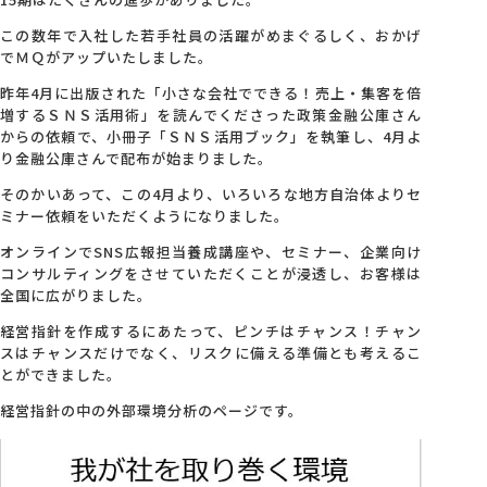
この数年で入社した若手社員の活躍がめまぐるしく、おかげ
会社概要
でＭＱがアップいたしました。
昨年4月に出版された「小さな会社でできる！売上・集客を倍
増するＳＮＳ活用術」を読んでくださった政策金融公庫さん
アクセス
からの依頼で、小冊子「ＳＮＳ活用ブック」を執筆し、4月よ
り金融公庫さんで配布が始まりました。
採用情報
そのかいあって、この4月より、いろいろな地方自治体よりセ
ミナー依頼をいただくようになりました。
オンラインでSNS広報担当養成講座や、セミナー、企業向け
お問い合わせ
コンサルティングをさせていただくことが浸透し、お客様は
全国に広がりました。
経営指針を作成するにあたって、ピンチはチャンス！チャン
スはチャンスだけでなく、リスクに備える準備とも考えるこ
とができました。
経営指針の中の外部環境分析のページです。