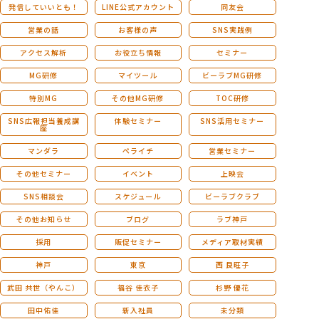
発信していいとも！
LINE公式アカウント
同友会
営業の話
お客様の声
SNS実践例
アクセス解析
お役立ち情報
セミナー
MG研修
マイツール
ビーラブMG研修
特別MG
その他MG研修
TOC研修
SNS広報担当養成講
体験セミナー
SNS活用セミナー
座
マンダラ
ペライチ
営業セミナー
その他セミナー
イベント
上映会
SNS相談会
スケジュール
ビーラブクラブ
その他お知らせ
ブログ
ラブ神戸
採用
販促セミナー
メディア取材実績
神戸
東京
西 良旺子
武田 共世（やんこ）
福谷 佳衣子
杉野 優花
田中佑佳
新入社員
未分類