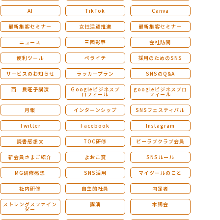
AI
TikTok
Canva
最新集客セミナー
女性活躍推進
最新集客セミナー
ニュース
三國彩華
会社訪問
便利ツール
ペライチ
採用のためのSNS
サービスのお知らせ
ラッカープラン
SNSのQ&A
西 良旺子講演
Ｇoogleビジネスプ
googleビジネスプロ
ロフィール
フィール
月報
インターンシップ
SNSフェスティバル
Twitter
Facebook
Instagram
読書感想文
TOC研修
ビーラブクラブ会員
新会員さまご紹介
よおこ賞
SNSルール
MG研修感想
SNS活用
マイツールのこと
社内研修
自主的社員
内定者
ストレングスファイン
講演
木鶏会
ダー