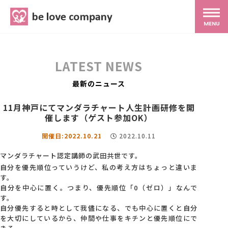
belove.co.jp
MENU
ホーム
LATEST NEWS
サービス
最新のニュース
11月神戸にてマンダラチャート人生計画研修を開
SNS広報
催します（ゲスト参加OK）
開催日:2022.10.21
2022.10.11
MG研修
マンダラチャート認定講師の武田共世です。
自分を優先順位っていうけど、私の考え方はちょっと違いま
す。
スタッフ紹介
自分を中心に置く。つまり、優先順位「0（ゼロ）」なんで
す。
自分優先すると時として我儘になる、でも中心に置くと自分
最新ブログ
を大切にしているから、仲間や仕事をキチンと優先順位にで