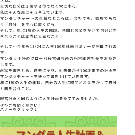
きる。
大切な自分は１位や３位でなく常に中心。
私はそんな風にそう考えています。
会社概要
マンダラチャートの素敵なところは、会社でも、家族でもな
く「自分」を中心に置くから。
そして、年に1度の人生の棚卸。時間とお金をかけて自分と向
アクセス
き合うことは本当に大事なこと！
そして…今年も11/24に人生100年計画セミナーが開催されま
採用情報
す。
マンダラ手帳のクローバ経営研究所の松村剛志社長をお招き
します。
現状を書きとめ、過去に戻り、近未来から100才までの計画を
お問い合わせ
マンダラチャートを使って書き上げていきます。
年に1度の人生の棚卸。自分の人生に時間とお金をかけて自分
と向き合うこと。
経営計画と同じように人生計画をたててみませんか。
ぜひご参加ください！
バナーをクリック↓