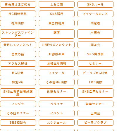
新会員さまご紹介
よおこ賞
SNSルール
MG研修感想
SNS活用
マイツールのこと
社内研修
自主的社員
内定者
ストレングスファイン
講演
木鶏会
ダー
発信していいとも！
LINE公式アカウント
同友会
営業の話
お客様の声
SNS実践例
アクセス解析
お役立ち情報
セミナー
MG研修
マイツール
ビーラブMG研修
特別MG
その他MG研修
TOC研修
SNS広報担当養成講
体験セミナー
SNS活用セミナー
座
マンダラ
ペライチ
営業セミナー
その他セミナー
イベント
上映会
SNS相談会
スケジュール
ビーラブクラブ