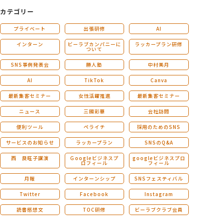
カテゴリー
プライベート
出張研修
AI
インターン
ビーラブカンパニーに
ラッカープラン研修
ついて
SNS事例発表会
勝人塾
中村美月
AI
TikTok
Canva
最新集客セミナー
女性活躍推進
最新集客セミナー
ニュース
三國彩華
会社訪問
便利ツール
ペライチ
採用のためのSNS
サービスのお知らせ
ラッカープラン
SNSのQ&A
西 良旺子講演
Ｇoogleビジネスプ
googleビジネスプロ
ロフィール
フィール
月報
インターンシップ
SNSフェスティバル
Twitter
Facebook
Instagram
読書感想文
TOC研修
ビーラブクラブ会員