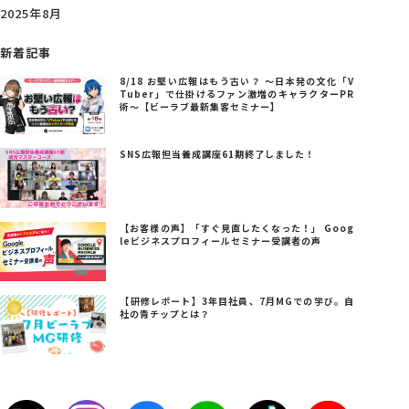
2025年8月
新着記事
8/18 お堅い広報はもう古い？ ～日本発の文化「V
Tuber」で仕掛けるファン激増のキャラクターPR
術～【ビーラブ最新集客セミナー】
SNS広報担当養成講座61期終了しました！
【お客様の声】「すぐ見直したくなった！」 Goog
leビジネスプロフィールセミナー受講者の声
【研修レポート】3年目社員、7月MGでの学び。自
社の青チップとは？