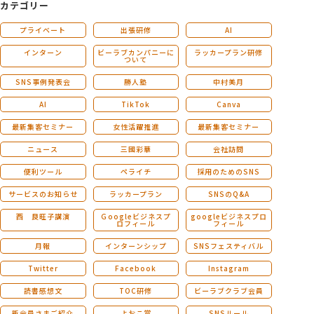
カテゴリー
プライベート
出張研修
AI
インターン
ビーラブカンパニーに
ラッカープラン研修
ついて
SNS事例発表会
勝人塾
中村美月
AI
TikTok
Canva
最新集客セミナー
女性活躍推進
最新集客セミナー
ニュース
三國彩華
会社訪問
便利ツール
ペライチ
採用のためのSNS
サービスのお知らせ
ラッカープラン
SNSのQ&A
西 良旺子講演
Ｇoogleビジネスプ
googleビジネスプロ
ロフィール
フィール
月報
インターンシップ
SNSフェスティバル
Twitter
Facebook
Instagram
読書感想文
TOC研修
ビーラブクラブ会員
新会員さまご紹介
よおこ賞
SNSルール