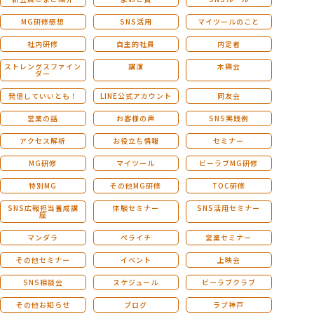
MG研修感想
SNS活用
マイツールのこと
社内研修
自主的社員
内定者
ストレングスファイン
講演
木鶏会
ダー
発信していいとも！
LINE公式アカウント
同友会
営業の話
お客様の声
SNS実践例
アクセス解析
お役立ち情報
セミナー
MG研修
マイツール
ビーラブMG研修
特別MG
その他MG研修
TOC研修
SNS広報担当養成講
体験セミナー
SNS活用セミナー
座
マンダラ
ペライチ
営業セミナー
その他セミナー
イベント
上映会
SNS相談会
スケジュール
ビーラブクラブ
その他お知らせ
ブログ
ラブ神戸