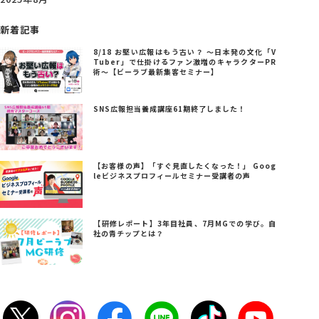
新着記事
8/18 お堅い広報はもう古い？ ～日本発の文化「V
Tuber」で仕掛けるファン激増のキャラクターPR
術～【ビーラブ最新集客セミナー】
SNS広報担当養成講座61期終了しました！
【お客様の声】「すぐ見直したくなった！」 Goog
leビジネスプロフィールセミナー受講者の声
【研修レポート】3年目社員、7月MGでの学び。自
社の青チップとは？