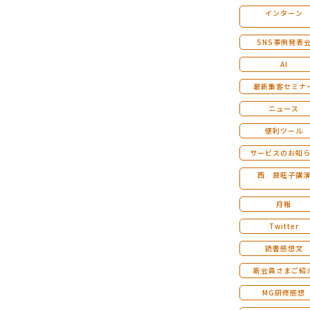
インターン
マンダラ人生計画セミナー
SNS事例発表
AI
最新集客セミナ
ニュース
便利ツール
サービスのお知
西 良旺子講
月報
Twitter
読書感想文
新会員さまご紹
MG研修感想