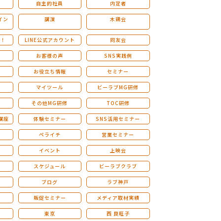
自主的社員
内定者
イン
講演
木鶏会
も！
LINE公式アカウント
同友会
お客様の声
SNS実践例
お役立ち情報
セミナー
マイツール
ビーラブMG研修
その他MG研修
TOC研修
講座
体験セミナー
SNS活用セミナー
ペライチ
営業セミナー
ー
イベント
上映会
スケジュール
ビーラブクラブ
せ
ブログ
ラブ神戸
販促セミナー
メディア取材実績
東京
西 良旺子