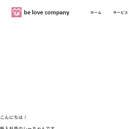
belove.co.jp
ホーム
サービス
ホーム
SNS広報担当養成講座
西 良旺子
サービス
SNS広報担当養成講座
SNS広報
三國 彩華
MG研修
ブランディングPRパッケージ
スタッフ紹介
こんにちは！
最新ブログ
新入社員のレーちゃんです