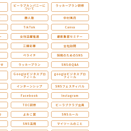
ビーラブカンパニーに
ラッカープラン研修
ついて
ストレングスファインダー研修
会
勝人塾
中村美月
TikTok
Canva
ー
女性活躍推進
最新集客セミナー
三國彩華
会社訪問
ペライチ
採用のためのSNS
らせ
ラッカープラン
SNSのQ&A
演
Ｇoogleビジネスプロ
googleビジネスプロ
フィール
フィール
インターンシップ
SNSフェスティバル
Facebook
Instagram
TOC研修
ビーラブクラブ会員
介
よおこ賞
SNSルール
SNS活用
マイツールのこと