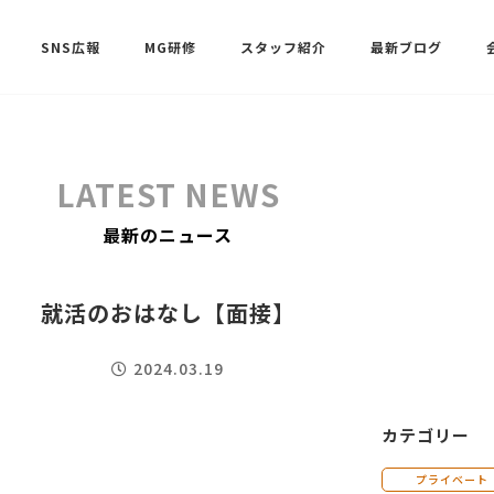
SNS広報
MG研修
スタッフ紹介
最新ブログ
SNSサポート（ビーラブクラブ）
武田 共世
LATEST NEWS
SNSサポート（ビーラブクラブ）
最新のニュース
中村 美月
就活のおはなし【面接】
2024.03.19
カテゴリー
プライベート