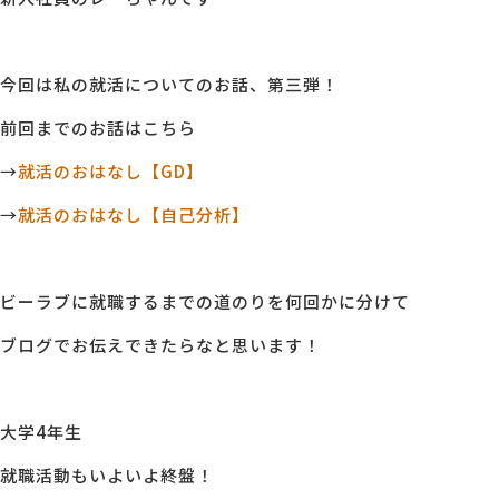
MG研修
会社概要
今回は私の就活についてのお話、
第三弾！
前回までのお話はこちら
アクセス
→
就活のおはなし【GD】
採用情報
→
就活のおはなし【自己分析】
お問い合わせ
ビーラブに就職するまでの道のりを何回かに分けて
ブログでお伝えできたらなと思います！
大学4年生
就職活動もいよいよ終盤！