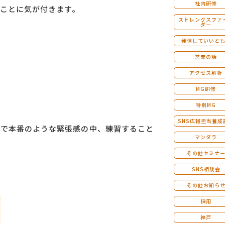
社内研修
ことに気が付きます。
ストレングスファ
ダー
発信していいと
営業の話
アクセス解析
MG研修
特別MG
SNS広報担当養成
ので本番のような緊張感の中、練習すること
マンダラ
その他セミナ
SNS相談会
その他お知ら
採用
神戸