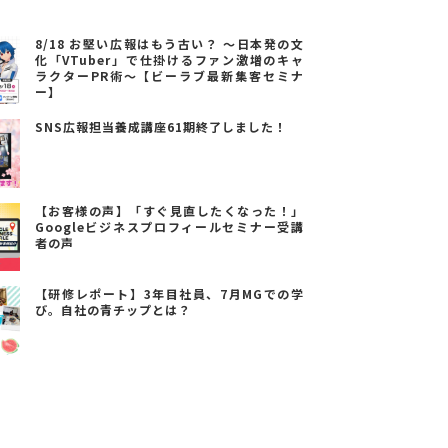
8/18 お堅い広報はもう古い？ ～日本発の文
化「VTuber」で仕掛けるファン激増のキャ
ラクターPR術～【ビーラブ最新集客セミナ
ー】
SNS広報担当養成講座61期終了しました！
【お客様の声】「すぐ見直したくなった！」
Googleビジネスプロフィールセミナー受講
者の声
【研修レポート】3年目社員、7月MGでの学
び。自社の青チップとは？