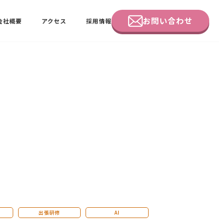
お問い合わせ
会社概要
アクセス
採用情報
企業研修
田中 佑佳
ビーラブクラブ会員様向けページ
出張研修
AI