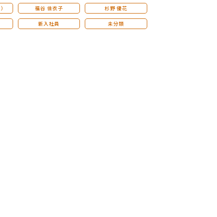
こ）
福谷 佳衣子
杉野 優花
新入社員
未分類