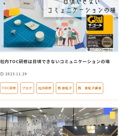
社内TOC研修は日頃できないコミュニケーションの場
2023.11.29
TOC研修
ブログ
社内研修
西 良旺子
西 良旺子講演