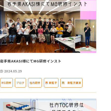
岩手県AKASI様にてMG研修インスト
2024.05.29
MG研修
ブログ
社内研修
西 良旺子
西 良旺子講演