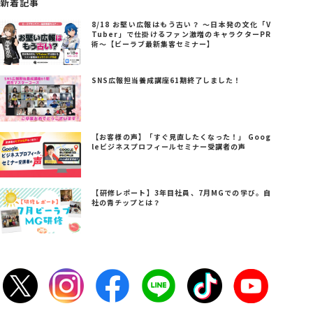
新着記事
8/18 お堅い広報はもう古い？ ～日本発の文化「V
Tuber」で仕掛けるファン激増のキャラクターPR
術～【ビーラブ最新集客セミナー】
SNS広報担当養成講座61期終了しました！
【お客様の声】「すぐ見直したくなった！」 Goog
leビジネスプロフィールセミナー受講者の声
【研修レポート】3年目社員、7月MGでの学び。自
社の青チップとは？