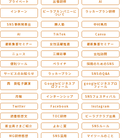
プライベート
出張研修
AI
インターン
ビーラブカンパニーに
ラッカープラン研修
ついて
SNS事例発表会
勝人塾
中村美月
AI
TikTok
Canva
最新集客セミナー
女性活躍推進
最新集客セミナー
ニュース
三國彩華
会社訪問
便利ツール
ペライチ
採用のためのSNS
サービスのお知らせ
ラッカープラン
SNSのQ&A
西 良旺子講演
Ｇoogleビジネスプ
googleビジネスプロ
ロフィール
フィール
月報
インターンシップ
SNSフェスティバル
Twitter
Facebook
Instagram
読書感想文
TOC研修
ビーラブクラブ会員
新会員さまご紹介
よおこ賞
SNSルール
MG研修感想
SNS活用
マイツールのこと