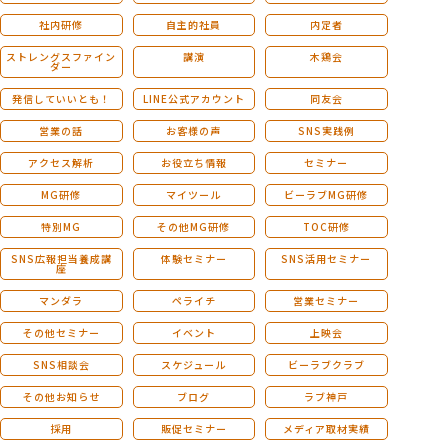
社内研修
自主的社員
内定者
ストレングスファイン
講演
木鶏会
ダー
発信していいとも！
LINE公式アカウント
同友会
営業の話
お客様の声
SNS実践例
アクセス解析
お役立ち情報
セミナー
MG研修
マイツール
ビーラブMG研修
特別MG
その他MG研修
TOC研修
SNS広報担当養成講
体験セミナー
SNS活用セミナー
座
マンダラ
ペライチ
営業セミナー
その他セミナー
イベント
上映会
SNS相談会
スケジュール
ビーラブクラブ
その他お知らせ
ブログ
ラブ神戸
採用
販促セミナー
メディア取材実績