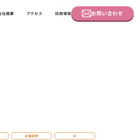
お問い合わせ
会社概要
アクセス
採用情報
企業研修
田中 佑佳
ビーラブクラブ会員様向けページ
出張研修
AI