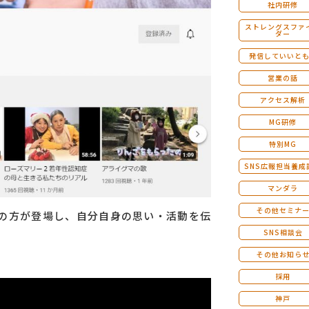
社内研修
ストレングスファ
ダー
発信していいと
営業の話
アクセス解析
MG研修
特別MG
SNS広報担当養成
マンダラ
その他セミナ
代の方が登場し、自分自身の思い・活動を伝
SNS相談会
その他お知ら
採用
神戸