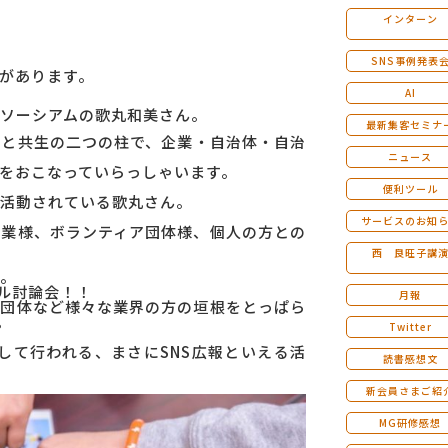
インターン
マンダラ人生計画セミナー
SNS事例発表
びがあります。
AI
ソ
ーシアムの歌丸和美さん。
最新集客セミナ
防と共生の二つの柱で、企業・自治体・自治
ニュース
をおこなっていらっしゃいます。
便利ツール
活動されている歌丸さん。
サービスのお知
企業様、ボランティア団体様、個人の方との
西 良旺子講
。
ャル討論会！！
月報
域団体など様々な業界の方の垣根をとっぱら
。
Twitter
Sを駆使して行われる、まさにSNS広報といえる活
読書感想文
新会員さまご紹
MG研修感想