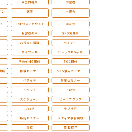
自主的社員
内定者
イン
講演
木鶏会
も！
LINE公式アカウント
同友会
お客様の声
SNS実践例
お役立ち情報
セミナー
マイツール
ビーラブMG研修
その他MG研修
TOC研修
講座
体験セミナー
SNS活用セミナー
ペライチ
営業セミナー
ー
イベント
上映会
スケジュール
ビーラブクラブ
せ
ブログ
ラブ神戸
販促セミナー
メディア取材実績
東京
西 良旺子