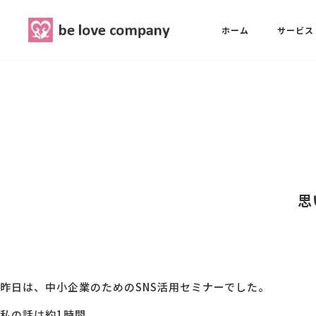
belove.co.jp
ホーム
サービス
ホーム
SNS広報担当養成講座
西 良旺子
サービス
SNS広報担当養成講座
SNS広報
三國 彩華
思
MG研修
ブランディングPRパッケージ
スタッフ紹介
昨日は、中小企業のためのSNS活用セミナーでした。
最新ブログ
私の話は約1時間。