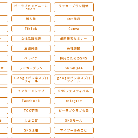
ビーラブカンパニーに
ラッカープラン研修
ついて
ストレングスファインダー研修
会
勝人塾
中村美月
TikTok
Canva
ー
女性活躍推進
最新集客セミナー
三國彩華
会社訪問
ペライチ
採用のためのSNS
らせ
ラッカープラン
SNSのQ&A
演
Ｇoogleビジネスプロ
googleビジネスプロ
フィール
フィール
インターンシップ
SNSフェスティバル
Facebook
Instagram
TOC研修
ビーラブクラブ会員
介
よおこ賞
SNSルール
SNS活用
マイツールのこと