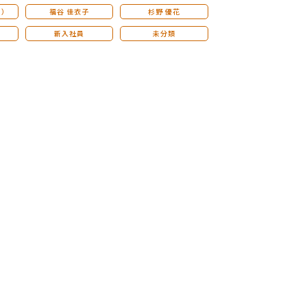
こ）
福谷 佳衣子
杉野 優花
新入社員
未分類