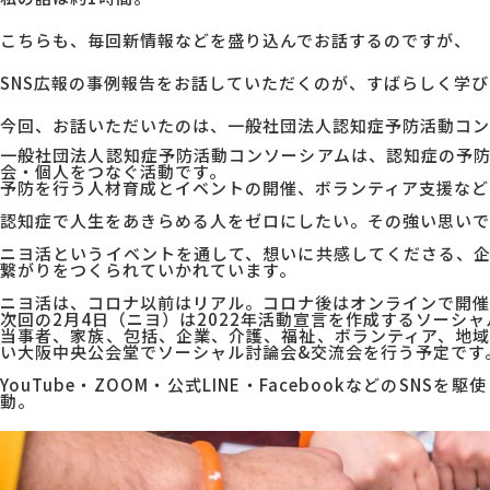
こちらも、毎回新情報などを盛り込んでお話するのですが、
MG研修
会社概要
SNS広報の事例報告をお話していただくのが、すばらしく学
今回、お話いただいたのは、
一般社団法人認知症予防活動コン
アクセス
一般社団法人認知症予防活動コンソ
ーシアムは、
認知症の予
会・個人をつなぐ活動です。
予防を行う人材育成とイベントの開催、ボランティア支援など
採用情報
認知症で人生をあきらめる人をゼロにしたい。その強い思いで
ニヨ活というイベントを通して、想いに共感してくださる、
繋がりをつくられていかれています。
お問い合わせ
ニヨ活は、コロナ以前はリアル。コロナ後はオンラインで開催
次回の2月4日（ニヨ）は2022年活動宣言を作成するソーシ
当事者、家族、包括、企業、介護、福祉、ボランティア、地
い大阪中央公会堂でソーシャル討論会&交流会を行う予定です
YouTube・ZOOM・公式LINE・FacebookなどのSN
動。