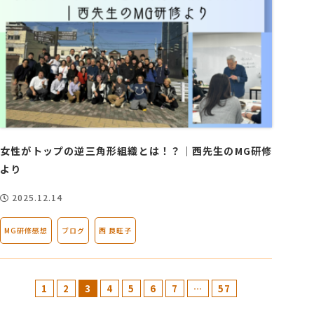
女性がトップの逆三角形組織とは！？｜西先生のMG研修
より
2025.12.14
MG研修感想
ブログ
西 良旺子
1
2
3
4
5
6
7
…
57