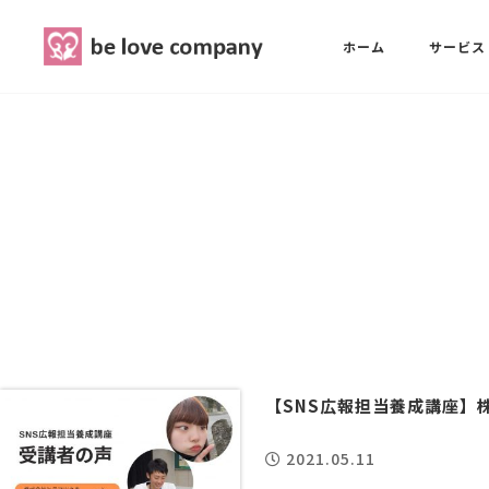
belove.co.jp
ホーム
サービス
ホーム
SNS広報担当養成講座
西 良旺子
サービス
SNS広報担当養成講座
SNS広報
三國 彩華
MG研修
ブランディングPRパッケージ
スタッフ紹介
【SNS広報担当養成講座】
2021.05.11
最新ブログ