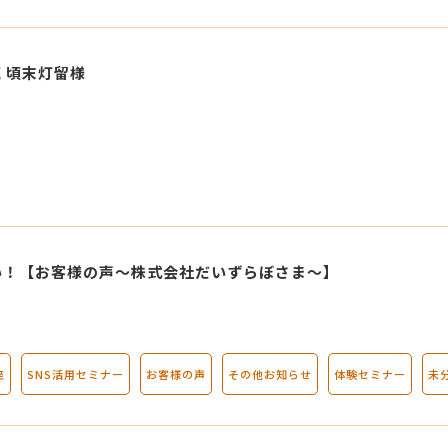
 頃末灯留様
い！【お客様の声～株式会社だいずらぼさま～】
座
SNS活用セミナー
お客様の声
その他お知らせ
体験セミナー
未