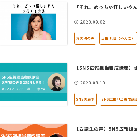
「それ、めっちゃ怪しいや
2020.09.02
お客様の声
武田 共世（やんこ）
【SNS広報担当養成講座】
2020.08.19
SNS実践例
SNS広報担当養成講
【受講生の声】SNS広報担