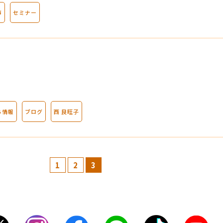
声
セミナー
ち情報
ブログ
西 良旺子
1
2
3