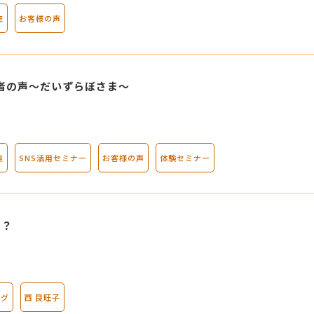
座
お客様の声
マンダラ人生計画セミナー
講者の声～だいずらぼさま～
座
SNS活用セミナー
お客様の声
体験セミナー
ん？
ログ
西 良旺子