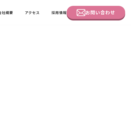
お問い合わせ
会社概要
アクセス
採用情報
企業研修
田中 佑佳
ビーラブクラブ会員様向けページ