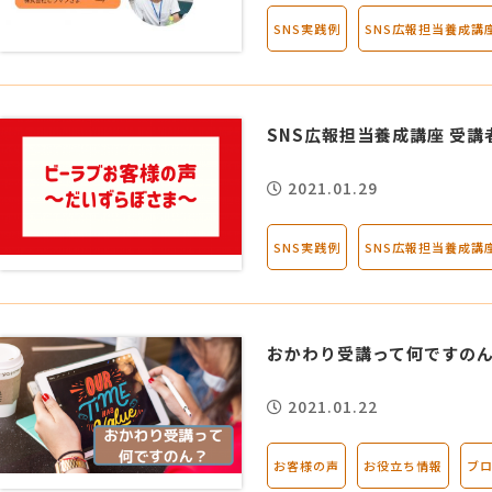
SNS実践例
SNS広報担当養成講
MG研修
会社概要
アクセス
SNS広報担当養成講座 受
2021.01.29
採用情報
SNS実践例
SNS広報担当養成講
お問い合わせ
おかわり受講って何ですの
2021.01.22
お客様の声
お役立ち情報
ブ