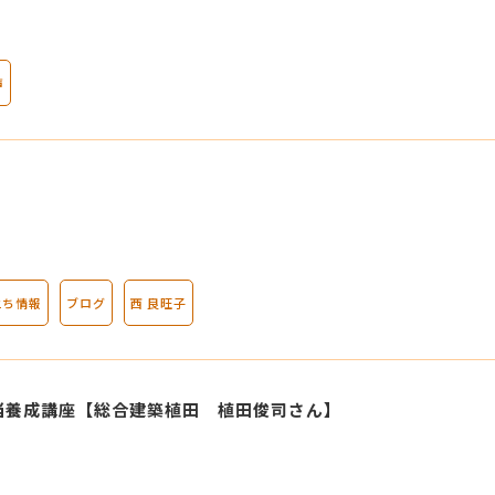
声
立ち情報
ブログ
西 良旺子
当養成講座【総合建築植田 植田俊司さん】