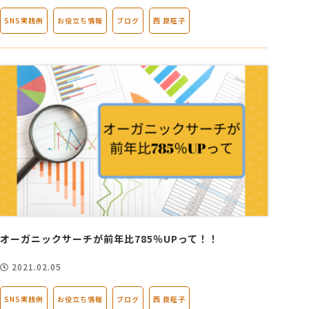
SNS実践例
お役立ち情報
ブログ
西 良旺子
オーガニックサーチが前年比785％UPって！！
2021.02.05
SNS実践例
お役立ち情報
ブログ
西 良旺子