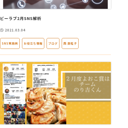
会社概要
ビーラブ2月SNS解析
2021.03.04
アクセス
SNS実践例
お役立ち情報
ブログ
西 良旺子
採用情報
お問い合わせ