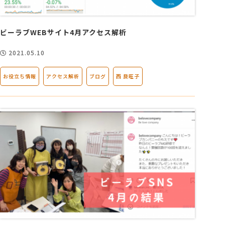
会社概要
ビーラブWEBサイト4月アクセス解析
2021.05.10
アクセス
お役立ち情報
アクセス解析
ブログ
西 良旺子
採用情報
お問い合わせ