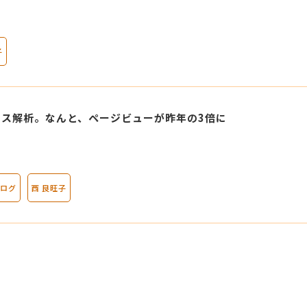
子
ス解析。なんと、ページビューが昨年の3倍に
ログ
西 良旺子