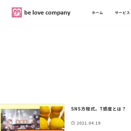
belove.co.jp
ホーム
サービス
ホーム
SNS広報担当養成講座
西 良旺子
サービス
SNS広報担当養成講座
SNS広報
三國 彩華
MG研修
ブランディングPRパッケージ
スタッフ紹介
SNS方程式。T感度とは？
2021.04.19
最新ブログ