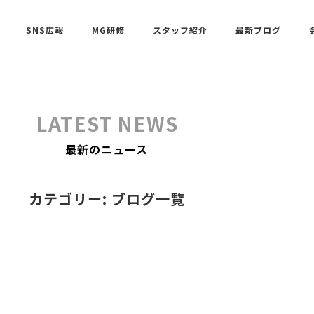
SNS広報
MG研修
スタッフ紹介
最新ブログ
SNSサポート（ビーラブクラブ）
武田 共世
LATEST NEWS
SNSサポート（ビーラブクラブ）
最新のニュース
中村 美月
カテゴリー: ブログ一覧