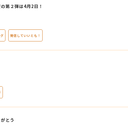
の第２弾は4月2日！
ログ
発信していいとも！
子
りがとう