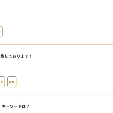
子
募集しております！
ログ
採用
。キーワードは？