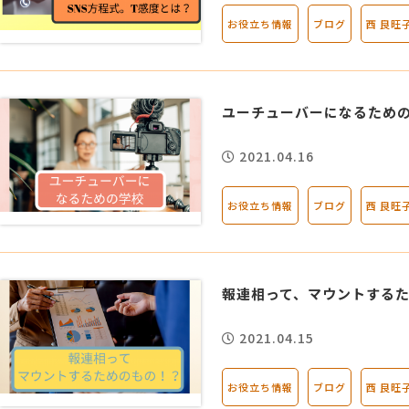
お役立ち情報
ブログ
西 良旺
MG研修
会社概要
アクセス
ユーチューバーになるため
2021.04.16
採用情報
お役立ち情報
ブログ
西 良旺
お問い合わせ
報連相って、マウントする
2021.04.15
お役立ち情報
ブログ
西 良旺