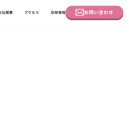
お問い合わせ
会社概要
アクセス
採用情報
企業研修
田中 佑佳
ビーラブクラブ会員様向けページ